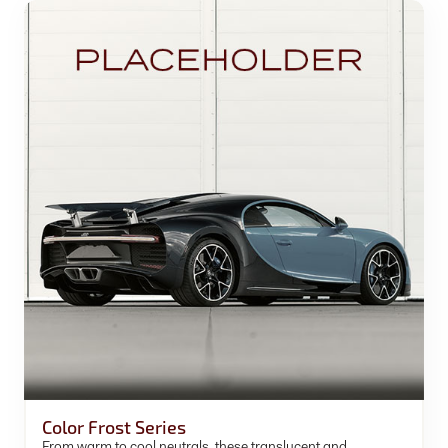
Color Frost Series
From warm to cool neutrals, these translucent and