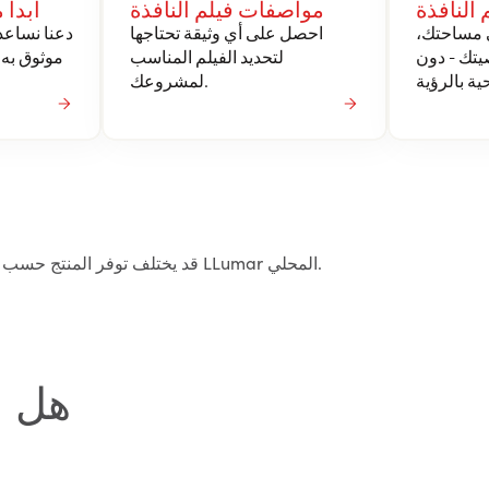
 النافذة
مواصفات فيلم النافذة
ابدأ
ي مساحتك،
احصل على أي وثيقة تحتاجها
دعنا نساع
تك - دون
لتحديد الفيلم المناسب
موثوق به 
لمشروعك.
قد يختلف توفر المنتج حسب المنطقة. لمزيد من المعلومات، يرجى الاتصال بوكيل أو موزع LLumar المحلي.
هل م