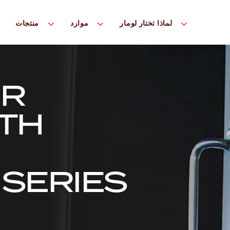
لماذا تختار لومار
موارد
منتجات
OR
ITH
 SERIES