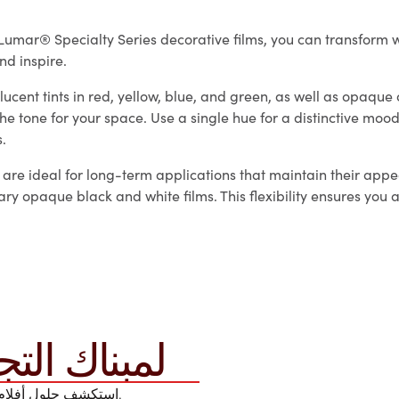
 LLumar® Specialty Series decorative films, you can transform w
nd inspire.
lucent tints in red, yellow, blue, and green, as well as opaque
g the tone for your space. Use a single hue for a distinctive moo
s.
 are ideal for long-term applications that maintain their appe
ary opaque black and white films. This flexibility ensures you
LLUMAR لمبناك ا
استكشف حلول أفلام تظليل النوافذ لتلبية جميع احتياجات المبنى الخاص بك.