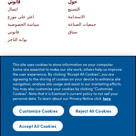
حول
قانوني
التصنيع
اتصال
الاستدامة
اعثر على موزع
جمعيات الصناعة
سياسة الخصوصية
سباق
قانوني
بوابة التاجر
This site uses cookies to store information on your computer.
Some are essential to make our site work; others help us improve
the user experience. By clicking “Accept All Cookies”, you are
agreeing to the storing of cookies on your device to enhance site
navigation, analyze site usage and assist in our marketing efforts.
You may also customize your cookies by clicking “Customize
Cookies”. Note that it is Eastman’s current policy to not sell your
personal data. To learn about our Privacy Notice click
here
Customize Cookies
Reject All Cookies
© 2026 إيستمان للأفلام الأداء، ذ.م.م. جميع الحقوق محفوظة. لا يتم
قبول أي مسؤولية عن الأخطاء. العروض البصرية لأغراض توضيحية
Accept All Cookies
فقط؛ قد يختلف المظهر الفعلي للنوافذ المعالجة بالفيلم.