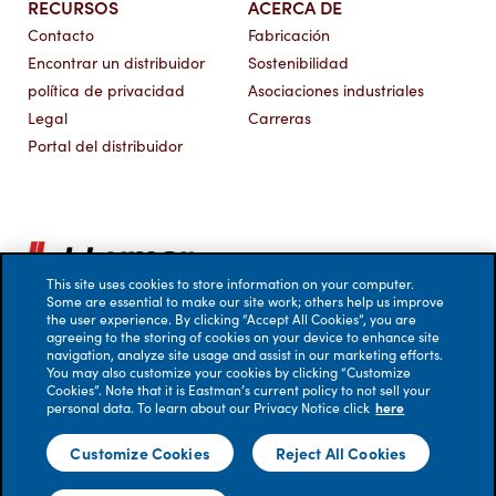
RECURSOS
ACERCA DE
Contacto
Fabricación
Encontrar un distribuidor
Sostenibilidad
política de privacidad
Asociaciones industriales
Legal
Carreras
Portal del distribuidor
This site uses cookies to store information on your computer.
Some are essential to make our site work; others help us improve
the user experience. By clicking “Accept All Cookies”, you are
agreeing to the storing of cookies on your device to enhance site
navigation, analyze site usage and assist in our marketing efforts.
You may also customize your cookies by clicking “Customize
Cookies”. Note that it is Eastman’s current policy to not sell your
personal data. To learn about our Privacy Notice click
here
© 2026 Eastman Performance Films, LLC. Todos los
derechos reservados. No se acepta ninguna
Customize Cookies
Reject All Cookies
responsabilidad por errores. Las representaciones visuales
son solo para fines ilustrativos; la apariencia real de las