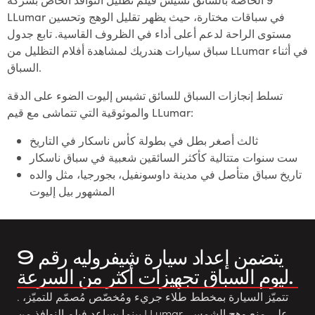
LLumar في سباقات مختارة، حيث يظهر تقليل الوهج وتحسين
مستوى الراحة لدعم أعلى أداء في الظروف القاسية. تابع جدول
سباق سيارات هندريك لمشاهدة أفلام التظليل من LLumar في أثناء
السباق.
تسلط إنجازات السباق للسائق تشيس إليوت الضوء على الدقة
والموثوقية التي تتماشى مع قيم LLumar:
ثالث أصغر بطل في بطولة كأس ناسكار في التاريخ
ست سنوات متتالية كأكثر السائقين شعبية في سباق ناسكار
تاريخ سباق متأصل في مدينة داوسونفيل، بجورجيا، مثل والده
المشهور بيل إليوت
يتضمن إعداد سيارة شيفروليه رقم 9
ليوم السباق تجهيزات أكثر من السرعة.
. تتميّز السيارة بمخطط طلاء جريء ومُخصّص مُصمّم للتميّز،
بينما يساعد فيلم النوافذ من LLumar على منع وهج الشمس،