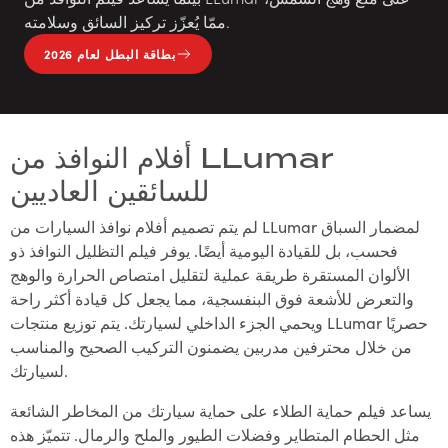
ممّا يُعزّز تركيز السائق وسلامته.
بطاقة البطل لعام 2026
أفلام النوافذ من LLumar
للسائقين العاديين
لم يتم تصميم أفلام نوافذ السيارات من LLumar لمضمار السباق
فحسب، بل للقيادة اليومية أيضًا. يوفر فيلم التظليل النوافذ ذو
الألوان المستقرة طريقة عملية لتقليل امتصاص الحرارة والوهج
والتعرض للأشعة فوق البنفسجية، مما يجعل كل قيادة أكثر راحة
ويحمي الجزء الداخلي لسيارتك. يتم توزيع منتجات LLumar حصريًا
من خلال محترفين مدربين يضمنون التركيب الصحيح والمناسب
لسيارتك.
يساعد فيلم حماية الطلاء على حماية سيارتك من المخاطر الشائعة
مثل الحطام المتطاير وفضلات الطيور والملح والرمال. تتميّز هذه