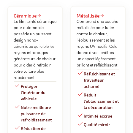
Céramique
Métallisée
Le film teinté céramique
Comprend une couche
pour automobile
métallisée pour lutter
possède un puissant
contre la chaleur,
design nano-
l'éblouissement et les
céramique qui cible les
rayons UV nocifs. Cela
rayons infrarouges
donne à vos fenêtres
générateurs de chaleur
un aspect légèrement
pour aider à refroidir
brillant et réfléchissant
votre voiture plus
Réfléchissant et
rapidement.
travailleur
Protéger
acharné
l'intérieur du
Réduit
véhicule
l'éblouissement et
Notre meilleure
la décoloration
puissance de
Intimité accrue
refroidissement
Qualité miroir
Réduction de