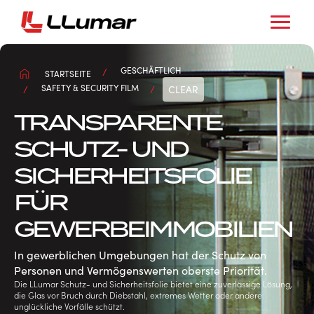
GESCHÄFTLICH
STARTSEITE
SAFETY & SECURITY FILM
CLEAR
TRANSPARENTE
SCHUTZ- UND
SICHERHEITSFOLIE
FÜR
GEWERBEIMMOBILIEN
In gewerblichen Umgebungen hat der Schutz von
Personen und Vermögenswerten oberste Priorität.
Die LLumar Schutz- und Sicherheitsfolie bietet eine zuverlässige Lösung,
die Glas vor Bruch durch Diebstahl, extremes Wetter oder andere
unglückliche Vorfälle schützt.