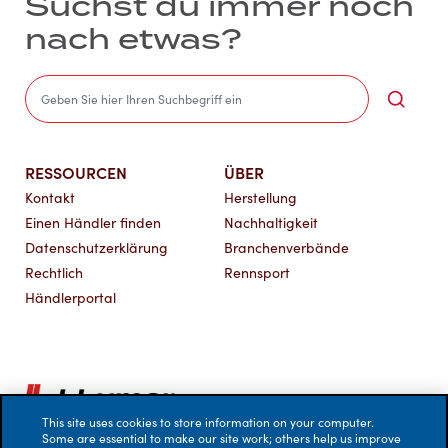
Suchst du immer noch
nach etwas?
Sea
RESSOURCEN
ÜBER
Kontakt
Herstellung
Einen Händler finden
Nachhaltigkeit
Datenschutzerklärung
Branchenverbände
Rechtlich
Rennsport
Händlerportal
This site uses cookies to store information on your computer.
Some are essential to make our site work; others help us improve