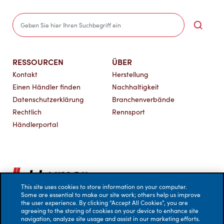
Sea
RESSOURCEN
ÜBER
Kontakt
Herstellung
Einen Händler finden
Nachhaltigkeit
Datenschutzerklärung
Branchenverbände
Rechtlich
Rennsport
Händlerportal
This site uses cookies to store information on your computer.
Some are essential to make our site work; others help us improve
the user experience. By clicking “Accept All Cookies”, you are
agreeing to the storing of cookies on your device to enhance site
navigation, analyze site usage and assist in our marketing efforts.