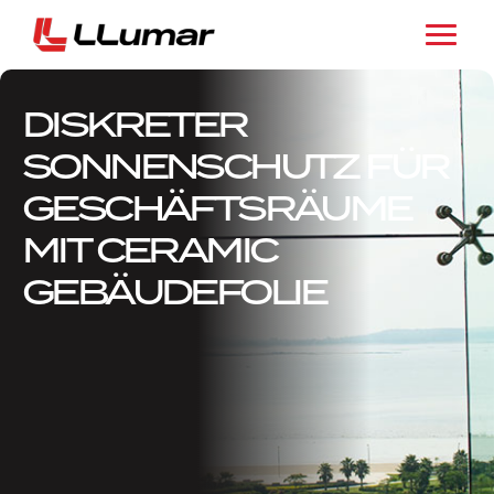
DISKRETER
SONNENSCHUTZ FÜR
GESCHÄFTSRÄUME
MIT CERAMIC
GEBÄUDEFOLIE