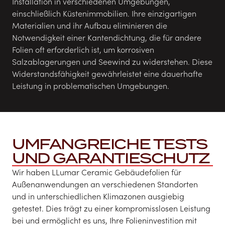
Installation in verschiedenen Umgebungen,
einschließlich Küstenimmobilien. Ihre einzigartigen
Materialien und ihr Aufbau eliminieren die
Notwendigkeit einer Kantendichtung, die für andere
Folien oft erforderlich ist, um korrosiven
Salzablagerungen und Seewind zu widerstehen. Diese
Widerstandsfähigkeit gewährleistet eine dauerhafte
Leistung in problematischen Umgebungen.
UMFANGREICHE TESTS
UND GARANTIESCHUTZ
Wir haben LLumar Ceramic Gebäudefolien für
Außenanwendungen an verschiedenen Standorten
und in unterschiedlichen Klimazonen ausgiebig
getestet. Dies trägt zu einer kompromisslosen Leistung
bei und ermöglicht es uns, Ihre Folieninvestition mit