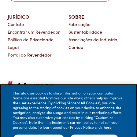
JURÍDICO
SOBRE
Contato
Fabricação
Encontrar um Revendedor
Sustentabilidade
Política de Privacidade
Associações da Indústria
Legal
Corrida
Portal do Revendedor
This site uses cookies to store information on your computer.
Some are essential to make our site work; others help us improve
the user experience. By clicking “Accept All Cookies”, you are
agreeing to the storing of cookies on your device to enhance site
navigation, analyze site usage and assist in our marketing efforts.
You may also customize your cookies by clicking “Customize
Cookies”. Note that it is Eastman’s current policy to not sell your
personal data. To learn about our Privacy Notice click
here
© 2026 Eastman Performance Films, LLC. Todos os direitos