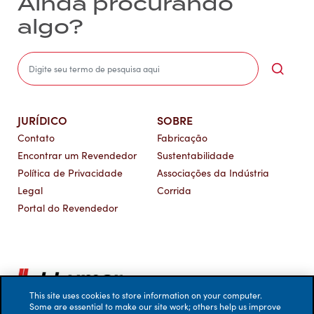
Ainda procurando
algo?
Sea
JURÍDICO
SOBRE
Contato
Fabricação
Encontrar um Revendedor
Sustentabilidade
Política de Privacidade
Associações da Indústria
Legal
Corrida
Portal do Revendedor
This site uses cookies to store information on your computer.
Some are essential to make our site work; others help us improve