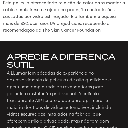
Esta película oferece forte rejeição de calor para manter a
cabine mais fresca e ajuda na proteção contra lesões
causadas por vidro estilhaçado. Ela também bloqueia
mais de 99% dos raios UV prejudiciais, recebendo a
recomendação da The Skin Cancer Foundation.
APRECIE A DIFERENÇA
SUTIL
A LLumar tem décadas de experiência no
desenvolvimento de películas de alta qualidade e
apoia uma ampla rede de revendedores para
garantir a instalação profissional. A película
transparente AIR foi projetada para aprimorar a
maioria dos tipos de vidros automotivos, incluindo
vidros escurecidos instalados na fábrica, que
oferecem estilo e privacidade, mas não têm bom
controle de calor. O AIR adiciona conforto e proteção