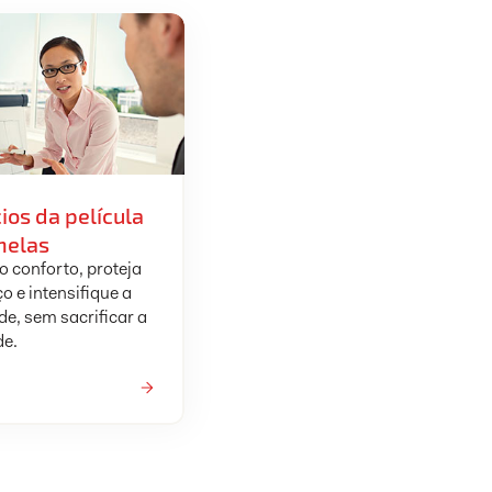
ios da película
nelas
 conforto, proteja
o e intensifique a
de, sem sacrificar a
de.