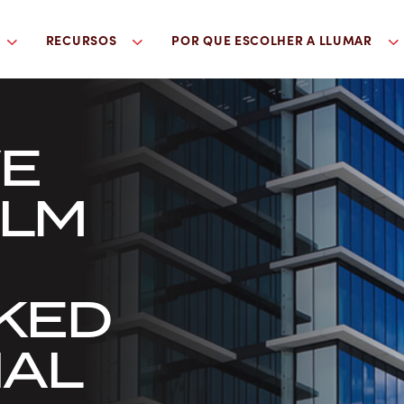
RECURSOS
POR QUE ESCOLHER A LLUMAR
VE
ILM
KED
AL