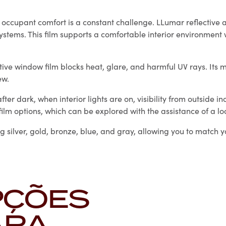
ccupant comfort is a constant challenge. LLumar reflective ar
tems. This film supports a comfortable interior environment w
ve window film blocks heat, glare, and harmful UV rays. Its mi
ew.
after dark, when interior lights are on, visibility from outside 
film options, which can be explored with the assistance of a l
ng silver, gold, bronze, blue, and gray, allowing you to match
PÇÕES
ARA