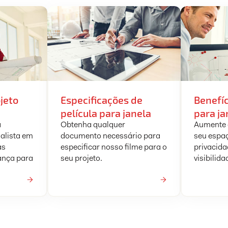
jeto
Especificações de
Benefíc
película para janela
para ja
a
Obtenha qualquer
Aumente o
alista em
documento necessário para
seu espaç
as
especificar nosso filme para o
privacida
ança para
seu projeto.
visibilida