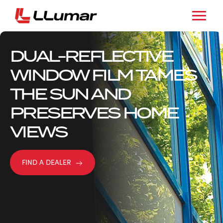
DUAL-REFLECTIVE
WINDOW FILM TAMES
THE SUN AND
PRESERVES HOME
VIEWS
FIND A DEALER